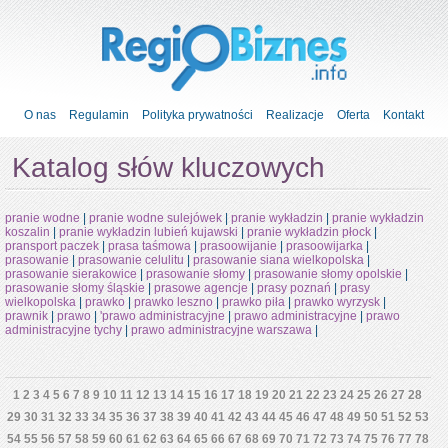
O nas
Regulamin
Polityka prywatności
Realizacje
Oferta
Kontakt
Katalog słów kluczowych
pranie wodne
|
pranie wodne sulejówek
|
pranie wykładzin
|
pranie wykładzin
koszalin
|
pranie wykładzin lubień kujawski
|
pranie wykładzin płock
|
pransport paczek
|
prasa taśmowa
|
prasoowijanie
|
prasoowijarka
|
prasowanie
|
prasowanie celulitu
|
prasowanie siana wielkopolska
|
prasowanie sierakowice
|
prasowanie słomy
|
prasowanie słomy opolskie
|
prasowanie słomy śląskie
|
prasowe agencje
|
prasy poznań
|
prasy
wielkopolska
|
prawko
|
prawko leszno
|
prawko piła
|
prawko wyrzysk
|
prawnik
|
prawo
|
'prawo administracyjne
|
prawo administracyjne
|
prawo
administracyjne tychy
|
prawo administracyjne warszawa
|
1
2
3
4
5
6
7
8
9
10
11
12
13
14
15
16
17
18
19
20
21
22
23
24
25
26
27
28
29
30
31
32
33
34
35
36
37
38
39
40
41
42
43
44
45
46
47
48
49
50
51
52
53
54
55
56
57
58
59
60
61
62
63
64
65
66
67
68
69
70
71
72
73
74
75
76
77
78