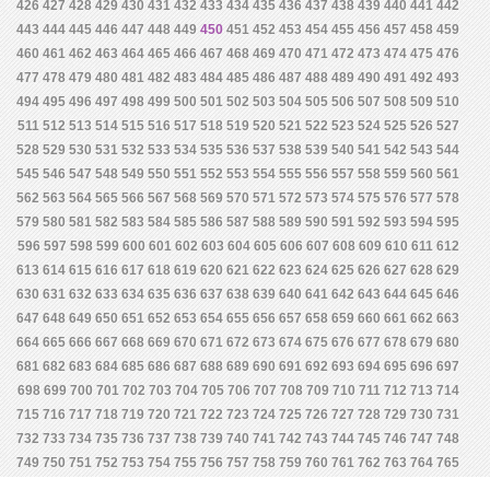
426
427
428
429
430
431
432
433
434
435
436
437
438
439
440
441
442
443
444
445
446
447
448
449
450
451
452
453
454
455
456
457
458
459
460
461
462
463
464
465
466
467
468
469
470
471
472
473
474
475
476
477
478
479
480
481
482
483
484
485
486
487
488
489
490
491
492
493
494
495
496
497
498
499
500
501
502
503
504
505
506
507
508
509
510
511
512
513
514
515
516
517
518
519
520
521
522
523
524
525
526
527
528
529
530
531
532
533
534
535
536
537
538
539
540
541
542
543
544
545
546
547
548
549
550
551
552
553
554
555
556
557
558
559
560
561
562
563
564
565
566
567
568
569
570
571
572
573
574
575
576
577
578
579
580
581
582
583
584
585
586
587
588
589
590
591
592
593
594
595
596
597
598
599
600
601
602
603
604
605
606
607
608
609
610
611
612
613
614
615
616
617
618
619
620
621
622
623
624
625
626
627
628
629
630
631
632
633
634
635
636
637
638
639
640
641
642
643
644
645
646
647
648
649
650
651
652
653
654
655
656
657
658
659
660
661
662
663
664
665
666
667
668
669
670
671
672
673
674
675
676
677
678
679
680
681
682
683
684
685
686
687
688
689
690
691
692
693
694
695
696
697
698
699
700
701
702
703
704
705
706
707
708
709
710
711
712
713
714
715
716
717
718
719
720
721
722
723
724
725
726
727
728
729
730
731
732
733
734
735
736
737
738
739
740
741
742
743
744
745
746
747
748
749
750
751
752
753
754
755
756
757
758
759
760
761
762
763
764
765
766