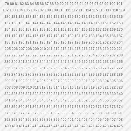
79
80
81
82
83
84
85
86
87
88
89
90
91
92
93
94
95
96
97
98
99
100
101
102
103
104
105
106
107
108
109
110
111
112
113
114
115
116
117
118
119
120
121
122
123
124
125
126
127
128
129
130
131
132
133
134
135
136
137
138
139
140
141
142
143
144
145
146
147
148
149
150
151
152
153
154
155
156
157
158
159
160
161
162
163
164
165
166
167
168
169
170
171
172
173
174
175
176
177
178
179
180
181
182
183
184
185
186
187
188
189
190
191
192
193
194
195
196
197
198
199
200
201
202
203
204
205
206
207
208
209
210
211
212
213
214
215
216
217
218
219
220
221
222
223
224
225
226
227
228
229
230
231
232
233
234
235
236
237
238
239
240
241
242
243
244
245
246
247
248
249
250
251
252
253
254
255
256
257
258
259
260
261
262
263
264
265
266
267
268
269
270
271
272
273
274
275
276
277
278
279
280
281
282
283
284
285
286
287
288
289
290
291
292
293
294
295
296
297
298
299
300
301
302
303
304
305
306
307
308
309
310
311
312
313
314
315
316
317
318
319
320
321
322
323
324
325
326
327
328
329
330
331
332
333
334
335
336
337
338
339
340
341
342
343
344
345
346
347
348
349
350
351
352
353
354
355
356
357
358
359
360
361
362
363
364
365
366
367
368
369
370
371
372
373
374
375
376
377
378
379
380
381
382
383
384
385
386
387
388
389
390
391
392
393
394
395
396
397
398
399
400
401
402
403
404
405
406
407
408
409
410
411
412
413
414
415
416
417
418
419
420
421
422
423
424
425